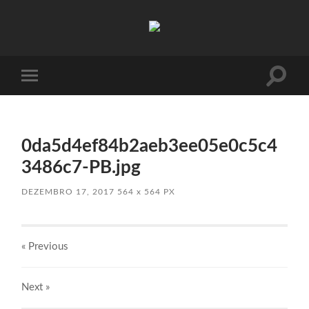
Absinto
Muito
Toggle
Toggle
search
mobile
field
menu
0da5d4ef84b2aeb3ee05e0c5c4
3486c7-PB.jpg
DEZEMBRO 17, 2017
564
x
564 PX
« Previous
Next
»