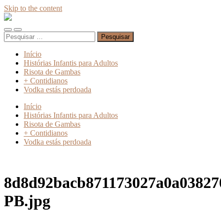
Skip to the content
Absinto
Muito
Toggle
Toggle
Pesquisar
mobile
search
por:
menu
field
Início
Histórias Infantis para Adultos
Risota de Gambas
+ Contidianos
Vodka estás perdoada
Início
Histórias Infantis para Adultos
Risota de Gambas
+ Contidianos
Vodka estás perdoada
8d8d92bacb871173027a0a03827
PB.jpg