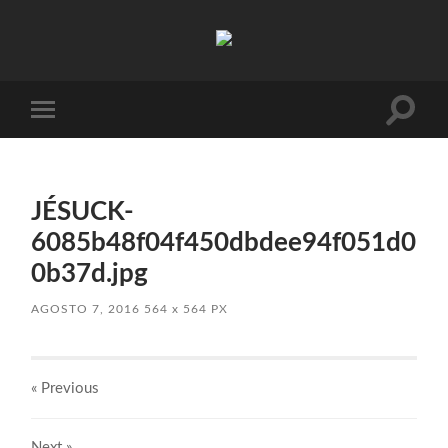
Absinto
Muito
Toggle
Toggle
search
mobile
field
menu
JÉSUCK-
6085b48f04f450dbdee94f051d0
0b37d.jpg
AGOSTO 7, 2016
564
x
564 PX
« Previous
Next
»