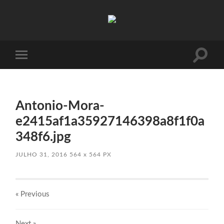
Absinto
Muito
Toggle
Toggle
search
mobile
field
menu
Antonio-Mora-
e2415af1a35927146398a8f1f0a
348f6.jpg
JULHO 31, 2016
564
x
564 PX
« Previous
Next
»