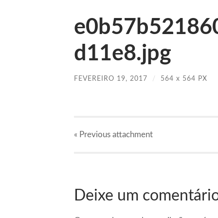
e0b57b52186
d11e8.jpg
FEVEREIRO 19, 2017
/
564
x
564 PX
« Previous
attachment
Deixe um comentári