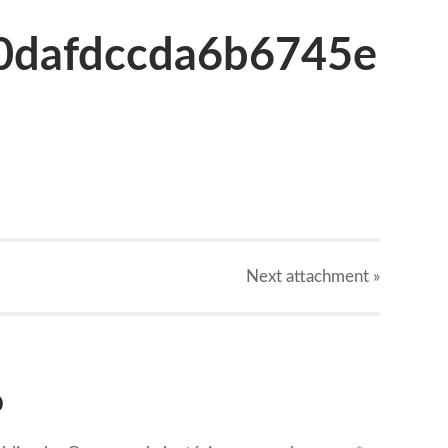
0dafdccda6b6745e
Next
attachment
»
o