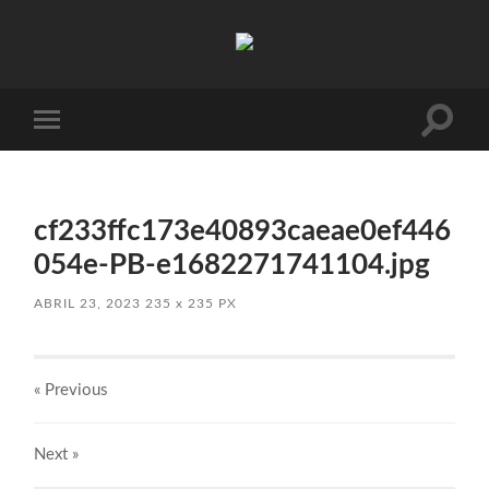
Absinto
Muito
Toggle
Toggle
search
mobile
field
menu
cf233ffc173e40893caeae0ef446
054e-PB-e1682271741104.jpg
ABRIL 23, 2023
235
x
235 PX
« Previous
Next
»