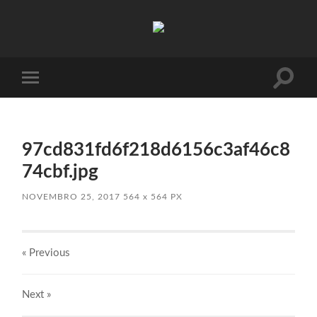
Absinto
Muito
Toggle
Toggle
search
mobile
field
menu
97cd831fd6f218d6156c3af46c8
74cbf.jpg
NOVEMBRO 25, 2017
564
x
564 PX
« Previous
Next
»