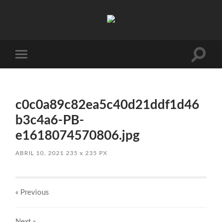
Absinto
Muito
Toggle
Toggle
search
mobile
field
menu
c0c0a89c82ea5c40d21ddf1d46
b3c4a6-PB-
e1618074570806.jpg
ABRIL 10, 2021
235
x
235 PX
« Previous
Next
»