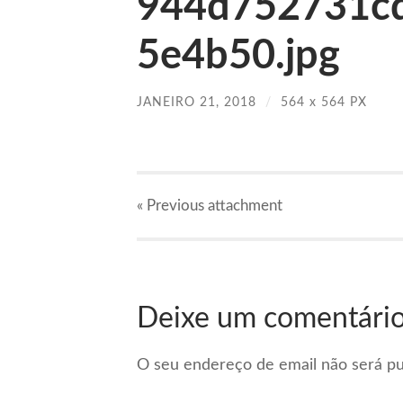
944d752731c
5e4b50.jpg
JANEIRO 21, 2018
/
564
x
564 PX
« Previous
attachment
Deixe um comentári
O seu endereço de email não será pu