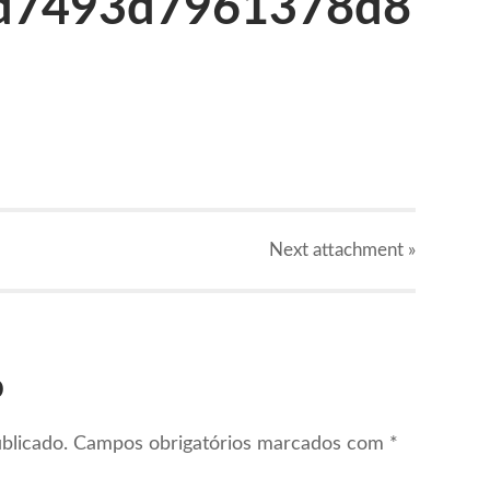
d7493d7961378d8
Next
attachment
»
o
blicado.
Campos obrigatórios marcados com
*