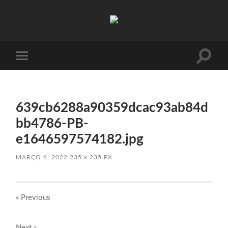
Absinto
Muito
Toggle
Toggle
search
mobile
field
menu
639cb6288a90359dcac93ab84d
bb4786-PB-
e1646597574182.jpg
MARÇO 6, 2022
235
x
235 PX
« Previous
Next
»