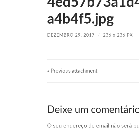
4ed57b73a1d
a4b4f5.jpg
DEZEMBRO 29, 2017
/
236
x
236 PX
« Previous
attachment
Deixe um comentári
O seu endereço de email não será pu