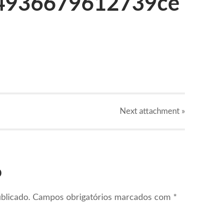
4936679612739ce
Next
attachment
»
o
blicado.
Campos obrigatórios marcados com
*