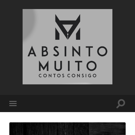
Absinto
Muito
Toggle
Toggle
search
mobile
field
menu