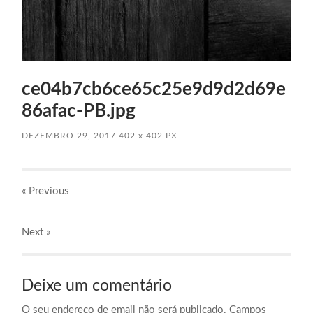
ce04b7cb6ce65c25e9d9d2d69e
86afac-PB.jpg
DEZEMBRO 29, 2017
402
x
402 PX
« Previous
Next
»
Deixe um comentário
O seu endereço de email não será publicado.
Campos