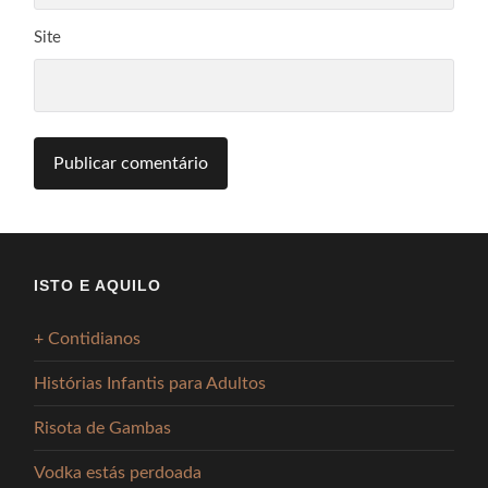
Site
ISTO E AQUILO
+ Contidianos
Histórias Infantis para Adultos
Risota de Gambas
Vodka estás perdoada