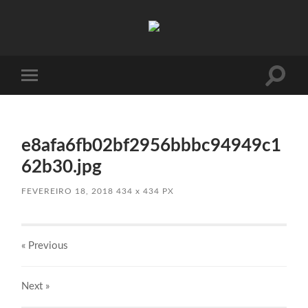
Absinto
Muito
Toggle
Toggle
search
mobile
field
menu
e8afa6fb02bf2956bbbc94949c1
62b30.jpg
FEVEREIRO 18, 2018
434
x
434 PX
« Previous
Next
»