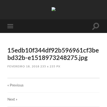
Absinto
Muito
Toggle
Toggle
search
mobile
field
menu
15edb10f344df92b596961cf3be
bd32b-e1518973248275.jpg
FEVEREIRO 18, 2018
235
x
235 PX
« Previous
Next
»