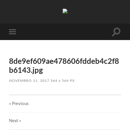
Absinto
Muito
Toggle
Toggle
search
mobile
field
menu
8de9ef609ae478606fddeb4c2f8
b6143.jpg
NOVEMBRO 11, 2017
564
x
564 PX
« Previous
Next
»