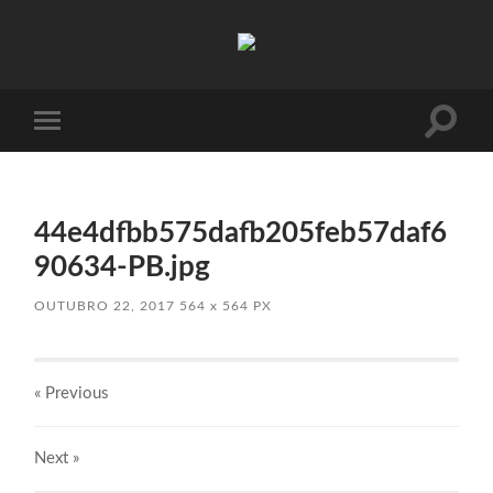
Absinto
Muito
Toggle
Toggle
search
mobile
field
menu
44e4dfbb575dafb205feb57daf6
90634-PB.jpg
OUTUBRO 22, 2017
564
x
564 PX
« Previous
Next
»