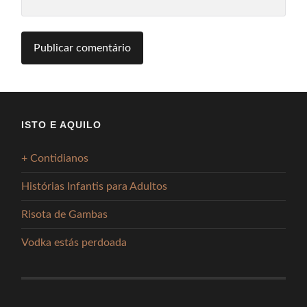
ISTO E AQUILO
+ Contidianos
Histórias Infantis para Adultos
Risota de Gambas
Vodka estás perdoada