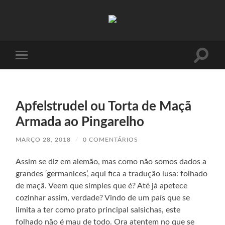
Absinto
Muito
Toggle
Toggle
search
mobile
field
menu
Apfelstrudel ou Torta de Maçã
Armada ao Pingarelho
MARÇO 28, 2018
/
0 COMENTÁRIOS
Assim se diz em alemão, mas como não somos dados a
grandes ‘germanices’, aqui fica a tradução lusa: folhado
de maçã. Veem que simples que é? Até já apetece
cozinhar assim, verdade? Vindo de um país que se
limita a ter como prato principal salsichas, este
folhado não é mau de todo. Ora atentem no que se