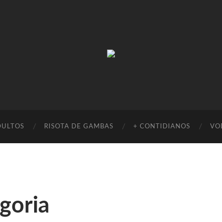
Absinto
Muito
DULTOS
RISOTA DE GAMBAS
+ CONTIDIANOS
VO
goria