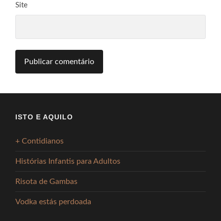
Site
ISTO E AQUILO
+ Contidianos
Histórias Infantis para Adultos
Risota de Gambas
Vodka estás perdoada