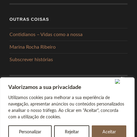
OUTRAS COISAS
Contidianos – Vidas como a nossa
Marina Rocha Ribeiro
Subscrever histórias
Valorizamos a sua privacidade
PARTILHAR
Utilizamos cookies para melhorar a sua experiência de
navegação, apresentar anúncios ou conteúdos personalizados
e analisar o nosso tráfego. Ao clicar em "Aceitar", concorda
com a utilização de cookies.
Personalizar
Rejeitar
Aceitar
© 2026
ABSINTO MUITO
—
TOPO ↑