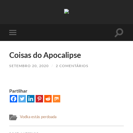
Absinto
Muito
Toggle
Toggle
search
mobile
field
menu
Coisas do Apocalipse
SETEMBRO 20, 2020
/
2 COMENTÁRIOS
Partilhar
Vodka estás perdoada