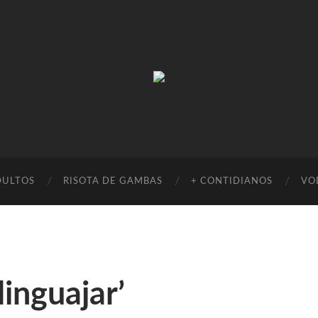
Absinto
Muito
DULTOS
RISOTA DE GAMBAS
+ CONTIDIANOS
VO
inguajar’