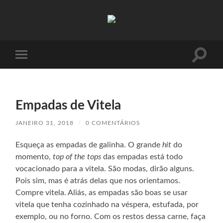
Absinto
Muito
Toggle
Toggle
search
mobile
field
menu
Empadas de Vitela
JANEIRO 31, 2018
/
0 COMENTÁRIOS
Esqueça as empadas de galinha. O grande
hit
do
momento,
top of the tops
das empadas está todo
vocacionado para a vitela. São modas, dirão alguns.
Pois sim, mas é atrás delas que nos orientamos.
Compre vitela. Aliás, as empadas são boas se usar
vitela que tenha cozinhado na véspera, estufada, por
exemplo, ou no forno. Com os restos dessa carne, faça