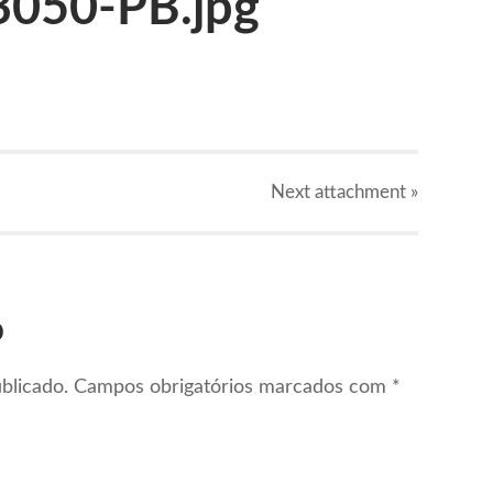
050-PB.jpg
Next
attachment
»
o
blicado.
Campos obrigatórios marcados com
*