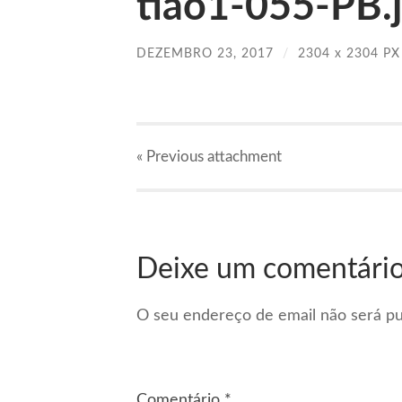
tiao1-055-PB.
DEZEMBRO 23, 2017
/
2304
x
2304 PX
« Previous
attachment
Deixe um comentári
O seu endereço de email não será pu
Comentário
*