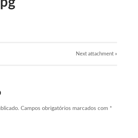
jpg
Next
attachment
»
o
blicado.
Campos obrigatórios marcados com
*