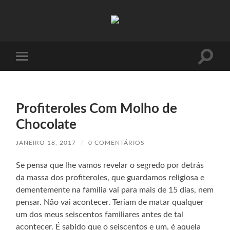
Absinto
Muito
Toggle
Toggle
search
mobile
field
menu
Profiteroles Com Molho de
Chocolate
JANEIRO 18, 2017
/
0 COMENTÁRIOS
Se pensa que lhe vamos revelar o segredo por detrás
da massa dos profiteroles, que guardamos religiosa e
dementemente na família vai para mais de 15 dias, nem
pensar. Não vai acontecer. Teriam de matar qualquer
um dos meus seiscentos familiares antes de tal
acontecer. É sabido que o seiscentos e um, é aquela