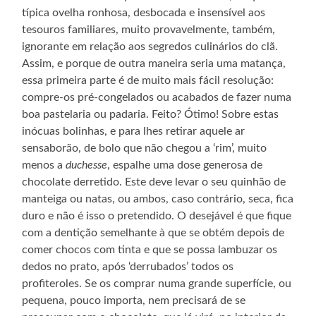
típica ovelha ronhosa, desbocada e insensível aos
tesouros familiares, muito provavelmente, também,
ignorante em relação aos segredos culinários do clã.
Assim, e porque de outra maneira seria uma matança,
essa primeira parte é de muito mais fácil resolução:
compre-os pré-congelados ou acabados de fazer numa
boa pastelaria ou padaria. Feito? Ótimo! Sobre estas
inócuas bolinhas, e para lhes retirar aquele ar
sensaborão, de bolo que não chegou a ‘rim’, muito
menos a
duchesse
, espalhe uma dose generosa de
chocolate derretido. Este deve levar o seu quinhão de
manteiga ou natas, ou ambos, caso contrário, seca, fica
duro e não é isso o pretendido. O desejável é que fique
com a dentição semelhante à que se obtém depois de
comer chocos com tinta e que se possa lambuzar os
dedos no prato, após ‘derrubados’ todos os
profiteroles. Se os comprar numa grande superfície, ou
pequena, pouco importa, nem precisará de se