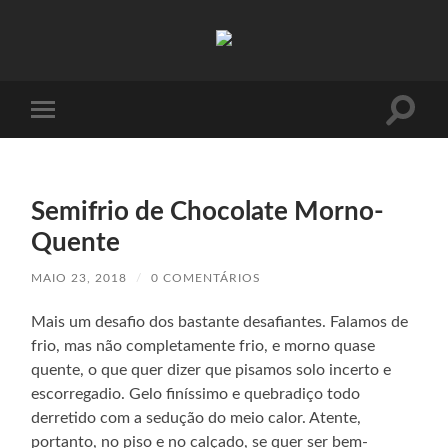
Absinto
Muito
Toggle
Toggle
search
mobile
field
menu
Semifrio de Chocolate Morno-
Quente
MAIO 23, 2018
/
0 COMENTÁRIOS
Mais um desafio dos bastante desafiantes. Falamos de
frio, mas não completamente frio, e morno quase
quente, o que quer dizer que pisamos solo incerto e
escorregadio. Gelo finíssimo e quebradiço todo
derretido com a sedução do meio calor. Atente,
portanto, no piso e no calçado, se quer ser bem-