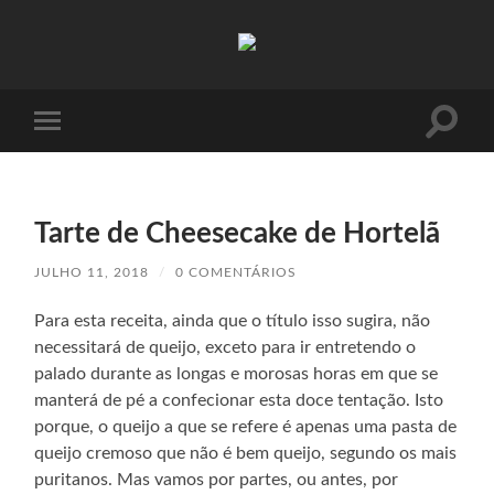
Absinto
Muito
Toggle
Toggle
search
mobile
field
menu
Tarte de Cheesecake de Hortelã
JULHO 11, 2018
/
0 COMENTÁRIOS
Para esta receita, ainda que o título isso sugira, não
necessitará de queijo, exceto para ir entretendo o
palado durante as longas e morosas horas em que se
manterá de pé a confecionar esta doce tentação. Isto
porque, o queijo a que se refere é apenas uma pasta de
queijo cremoso que não é bem queijo, segundo os mais
puritanos. Mas vamos por partes, ou antes, por