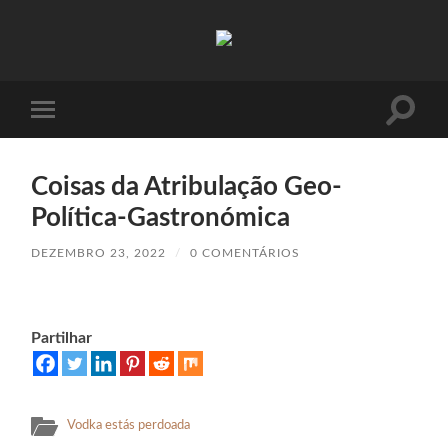
Absinto
Muito
Toggle
Toggle
search
mobile
field
menu
Coisas da Atribulação Geo-
Política-Gastronómica
DEZEMBRO 23, 2022
/
0 COMENTÁRIOS
Partilhar
Vodka estás perdoada