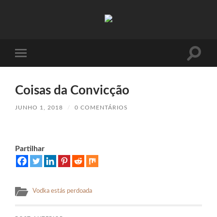
Absinto
Muito
Toggle
Toggle
search
mobile
field
menu
Coisas da Convicção
JUNHO 1, 2018
/
0 COMENTÁRIOS
Partilhar
Vodka estás perdoada