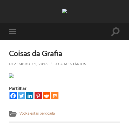
Absinto
Muito
Toggle
Toggle
search
mobile
field
menu
Coisas da Grafia
DEZEMBRO 11, 2016
/
0 COMENTÁRIOS
Partilhar
Vodka estás perdoada