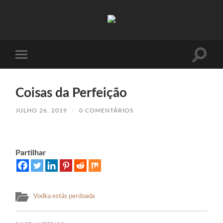
Absinto
Muito
Toggle
Toggle
search
mobile
field
menu
Coisas da Perfeição
JULHO 26, 2019
/
0 COMENTÁRIOS
Partilhar
Vodka estás perdoada