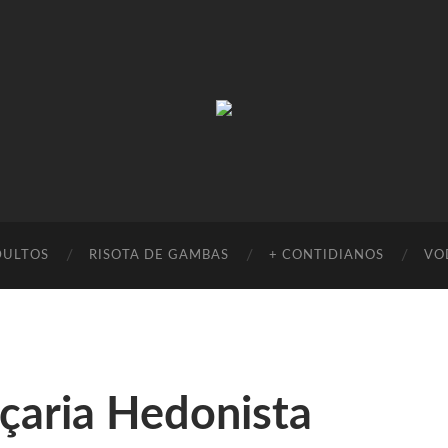
Absinto
Muito
DULTOS
RISOTA DE GAMBAS
+ CONTIDIANOS
VO
çaria Hedonista