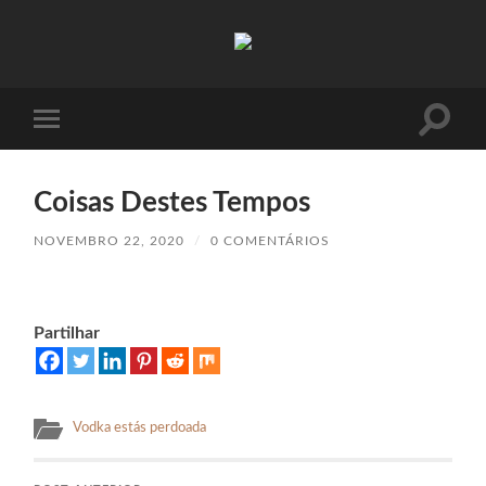
Absinto
Muito
Toggle
Toggle
search
mobile
field
menu
Coisas Destes Tempos
NOVEMBRO 22, 2020
/
0 COMENTÁRIOS
Partilhar
Vodka estás perdoada