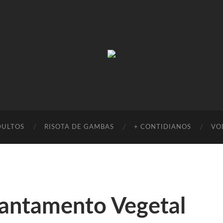
Absinto
Muito
DULTOS
RISOTA DE GAMBAS
+ CONTIDIANOS
VO
gantamento Vegetal