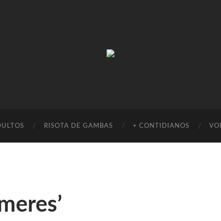
Absinto
Muito
DULTOS
RISOTA DE GAMBAS
+ CONTIDIANOS
VO
meres’